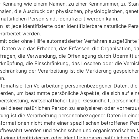
r Kennung wie einem Namen, zu einer Kennnummer, zu Stan
en, die Ausdruck der physischen, physiologischen, genetis
r natürlichen Person sind, identifiziert werden kann.
ist jede identifizierte oder identifizierbare natürliche 
erarbeitet werden.
 mit oder ohne Hilfe automatisierter Verfahren ausgeführt
ten wie das Erheben, das Erfassen, die Organisation, da
fragen, die Verwendung, die Offenlegung durch Übermittlun
erknüpfung, die Einschränkung, das Löschen oder die Vernic
chränkung der Verarbeitung ist die Markierung gespeiche
en.
 automatisierten Verarbeitung personenbezogener Daten, die 
en, um bestimmte persönliche Aspekte, die sich auf eine
tsleistung, wirtschaftlicher Lage, Gesundheit, persönlicher
sel dieser natürlichen Person zu analysieren oder vorherzu
g ist die Verarbeitung personenbezogener Daten in eine
nformationen nicht mehr einer spezifischen betroffenen Pe
ufbewahrt werden und technischen und organisatorischen M
einer identifizierten oder identifizierbaren natürlichen P