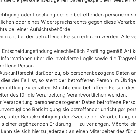
ür die die personenbezogenen Daten gespeichert werden, oder,
ichtigung oder Löschung der sie betreffenden personenbe
lichen oder eines Widerspruchsrechts gegen diese Verarbe
ts bei einer Aufsichtsbehörde
nicht bei der betroffenen Person erhoben werden: Alle ve
n Entscheidungsfindung einschließlich Profiling gemäß Art
 Informationen über die involvierte Logik sowie die Tragw
troffene Person
 Auskunftsrecht darüber zu, ob personenbezogene Daten an e
dies der Fall ist, so steht der betroffenen Person im Übri
mittlung zu erhalten. Möchte eine betroffene Person die
beiter des für die Verarbeitung Verantwortlichen wenden.
r Verarbeitung personenbezogener Daten betroffene Person
nverzügliche Berichtigung sie betreffender unrichtiger pe
zu, unter Berücksichtigung der Zwecke der Verarbeitung, di
s einer ergänzenden Erklärung — zu verlangen. Möchte ein
kann sie sich hierzu jederzeit an einen Mitarbeiter des für