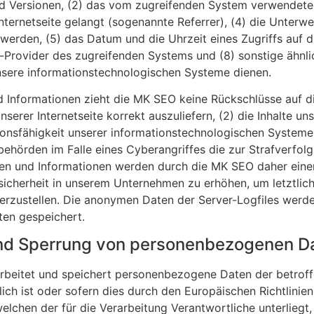
 Versionen, (2) das vom zugreifenden System verwendete Be
nternetseite gelangt (sogenannte Referrer), (4) die Unterw
erden, (5) das Datum und die Uhrzeit eines Zugriffs auf die
ce-Provider des zugreifenden Systems und (8) sonstige ähnl
nsere informationstechnologischen Systeme dienen.
 Informationen zieht die MK SEO keine Rückschlüsse auf di
nserer Internetseite korrekt auszuliefern, (2) die Inhalte un
tionsfähigkeit unserer informationstechnologischen Systeme 
behörden im Falle eines Cyberangriffes die zur Strafverfo
n und Informationen werden durch die MK SEO daher einerse
icherheit in unserem Unternehmen zu erhöhen, um letztlich
rzustellen. Die anonymen Daten der Server-Logfiles werden
en gespeichert.
nd Sperrung von personenbezogenen D
arbeitet und speichert personenbezogene Daten der betroff
ich ist oder sofern dies durch den Europäischen Richtlini
elchen der für die Verarbeitung Verantwortliche unterliegt